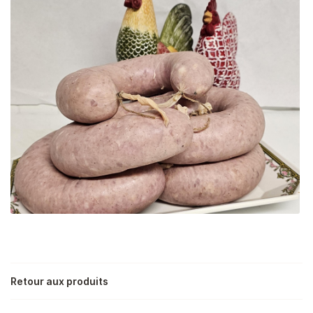
En cochant cette case, vous consentez à recevoir nos propositions
commerciales à l'adresse email indiqué ci-dessus. Vous pouvez vous
désinscrire à tout moment en utilisant
le formulaire de désinscription
.
Inscription
Une question
ACCUEIL
Retour aux produits
02 54 23 23 
LA FERME