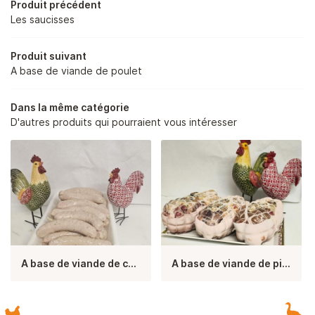
Produit précédent
Les saucisses
OS PRODUITS
Produit suivant
EN IMAGES
A base de viande de poulet
Rejoignez-nou
AVIS
Dans la même catégorie
D'autres produits qui pourraient vous intéresser
ACTUALITÉS
Restez infor
CONTACT
Inscription Newsle
A base de viande de canard
A base de viande de pintade