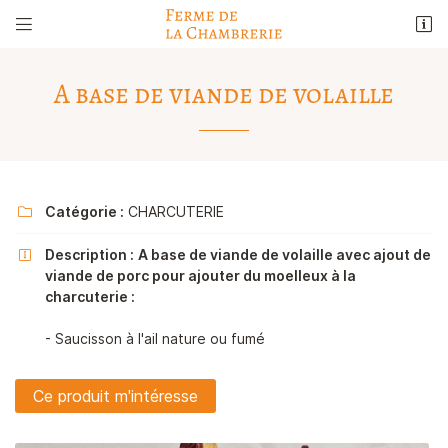


5 rue de la Liberté
41290 Sainte-Gemmes
A base de viande de volaille
02 54 23 23 76
Catégorie :
CHARCUTERIE

Description :
A base de viande de volaille avec ajout de

viande de porc pour ajouter du moelleux à la
charcuterie :
Adresse email de réception

- Saucisson à l'ail nature ou fumé
Recopier le code ci-contre

Ce produit m'intéresse
Rafraîchir le captcha
