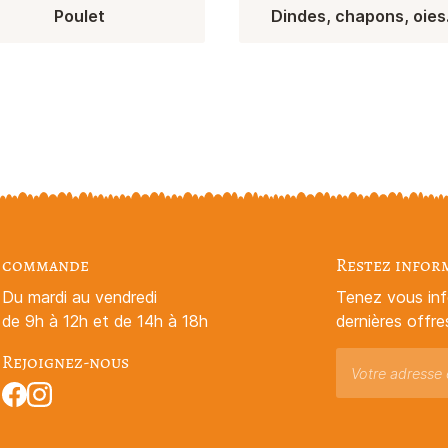
Poulet
Dindes, chapons, oies.
commande
Restez infor
Du mardi au vendredi
Tenez vous in
de 9h à 12h et de 14h à 18h
dernières offre
Rejoignez-nous