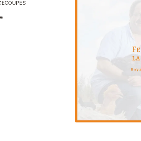
 DECOUPES
re
désinscrire