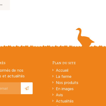
..
més
Plan du site
formés de nos
Accueil
s et actualités
La ferme
Nos produits
En images
Avis
Actualités