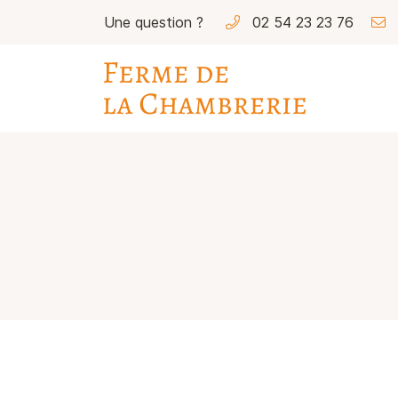
Une question ?
02 54 23 23 76
5 rue de la Liberté
41290 Sainte-Gemmes
02 54 23 23 76
Adresse email de réception
