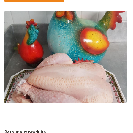
En cochant cette case, vous consentez à recevoir nos propositions
commerciales à l'adresse email indiqué ci-dessus. Vous pouvez vous
désinscrire à tout moment en utilisant
le formulaire de désinscription
.
Inscription
Une question
ACCUEIL
02 54 23 23 
Retour aux produits