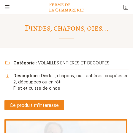


5 rue de la Liberté
41290 Sainte-Gemmes
Dindes, chapons, oies...
02 54 23 23 76
Catégorie :
VOLAILLES ENTIERES ET DECOUPES

Description :
Dindes, chapons, oies entières, coupées en

2, découpées ou en rôti.
Filet et cuisse de dinde
Adresse email de réception

Ce produit m'intéresse
Recopier le code ci-contre

Rafraîchir le captcha
