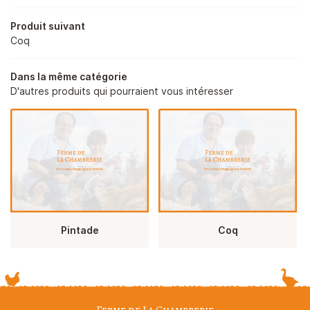
OS PRODUITS
Produit suivant
Coq
EN IMAGES
Rejoignez-nou
Dans la même catégorie
AVIS
D'autres produits qui pourraient vous intéresser
ACTUALITÉS
Restez infor
CONTACT
Inscription Newsle
Pintade
Coq
Ferme de La Chambrerie